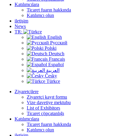
Katılımcılara
Ticaret fuarın hakkında
Katılımcı olun
iletişim
News
TR:
English
Русский
Polski
Deutsch
Français
Español
العربية
Česky
Türkçe
Ziyaretçilere
Ziyaretçi kayıt formu
Vize davetiye mektubu
List of Exhibitors
Ticaret çöpçatanlığı
Katılımcılara
Ticaret fuarın hakkında
Katılımcı olun
iletişim