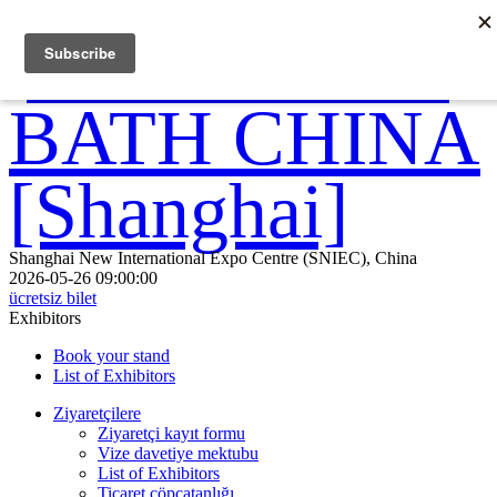
Shanghai New International Expo Centre (SNIEC), China
2026-05-26 09:00:00
ücretsiz bilet
Exhibitors
Book your stand
List of Exhibitors
Ziyaretçilere
Ziyaretçi kayıt formu
Vize davetiye mektubu
List of Exhibitors
Ticaret çöpçatanlığı