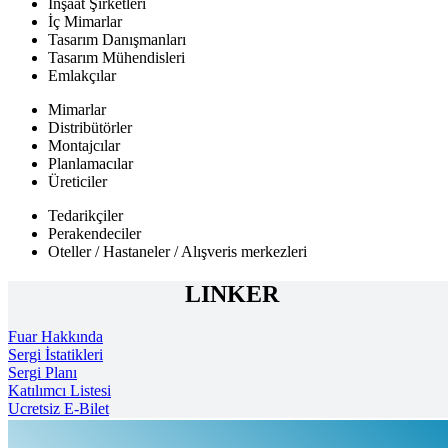
İnşaat Şirketleri
İç Mimarlar
Tasarım Danışmanları
Tasarım Mühendisleri
Emlakçılar
Mimarlar
Distribütörler
Montajcılar
Planlamacılar
Üreticiler
Tedarikçiler
Perakendeciler
Oteller / Hastaneler / Alışveris merkezleri
LINKER
Fuar Hakkında
Sergi İstatikleri
Sergi Planı
Katılımcı Listesi
Ucretsiz E-Bilet