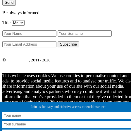
Be always informed
Title
©
ITRO Co., Ltd.
, 2011 -
2026
This website uses cookies We use cookies to personalise content and
ads, to provide social media features and to analyse our traffic. We als
share information about your use of our site with our social media,
advertising and analytics partners who may combine it with other
information that you’ve provided to them or that they’ve collected fr
your use of their services. You consent to our cookies if you continue
Join us for easy and effective access to world markets:
to use this website.
Ok