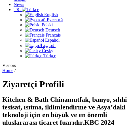
News
TR:
English
Русский
Polski
Deutsch
Français
Español
العربية
Česky
Türkçe
Visitors
Home
/
Ziyaretçi
Profili
Kitchen & Bath China
mutfak, banyo, sıhhi
tesisat, ısıtma, iklimlendirme
ve Asya’daki
teknoloji için en büyük ve en önemli
uluslararası ticaret fuarıdır.
KBC 2024