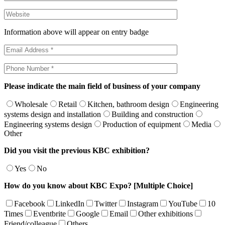
Information above will appear on entry badge
Please indicate the main field of business of your company
Wholesale
Retail
Kitchen, bathroom design
Engineering
systems design and installation
Building and construction
Engineering systems design
Production of equipment
Media
Other
Did you visit the previous KBC exhibition?
Yes
No
How do you know about KBC Expo? [Multiple Choice]
Facebook
LinkedIn
Twitter
Instagram
YouTube
10
Times
Eventbrite
Google
Email
Other exhibitions
Friend/colleague
Others