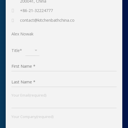
200041, China
+86-21-32224777
contact@kitchenbathchina.co
Alex Nowak
Title*
Your Email(required)
Your Company(required)