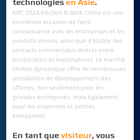
technologies
en Asie
.
KBC 2024 Kitchen & Bath China est une
excellente occasion de faire
connaissance avec les entreprises et les
produits chinois, ainsi que d'établir des
contacts commerciaux directs entre
producteurs et exportateurs. Le marché
chinois dynamique offre de nombreuses
possibilités de développement des
affaires, non seulement pour les
grandes entreprises, mais également
pour les moyennes et petites
entreprises.
En tant que
visiteur
, vous