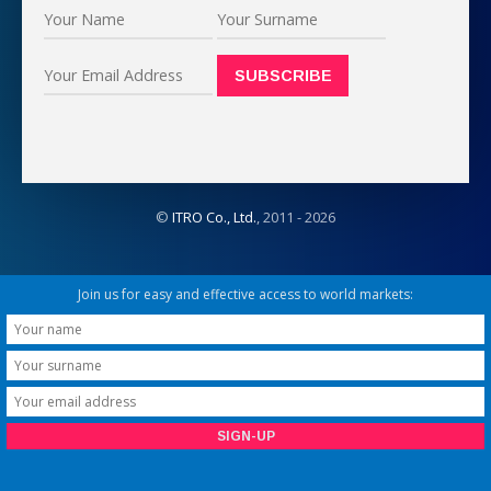
©
ITRO Co., Ltd.
, 2011 -
2026
Join us for easy and effective access to world markets: