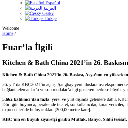
Español
العربية
Česky
Türkçe
Welcome
Home
/
Fuar’la
İlgili
Kitchen & Bath China 2021’in 26. Baskısın
Kitchen & Bath China 2021’in 26. Baskısı, Asya’nın en yüksek me
26. yıl’ da KBC2021’in açılışı Şanghay yeni uluslararası ekspo mer
bağlantı elemanlar’a ve son modalar’a ilgi gosteren herkese büyük şans
5,662 katılımcı’dan fazla
, yerel ve yurt dışında gelenlere dahil, KBC
Dört gün boyunca, perakende ticaret, sonkullanıcılar, karar vericiler, i
expo center‘de buluşacaklar. [200,00 metre kare].
KBC’nin en büyük ziyaretçi grubu Mutfak, Banyo, Sıhhi tesisat, Is