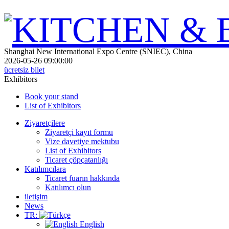
Shanghai New International Expo Centre (SNIEC), China
2026-05-26 09:00:00
ücretsiz bilet
Exhibitors
Book your stand
List of Exhibitors
Ziyaretçilere
Ziyaretçi kayıt formu
Vize davetiye mektubu
List of Exhibitors
Ticaret çöpçatanlığı
Katılımcılara
Ticaret fuarın hakkında
Katılımcı olun
iletişim
News
TR:
English