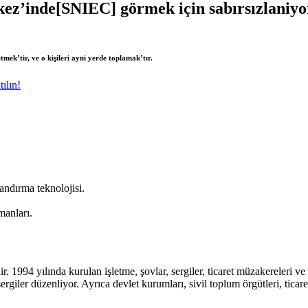
kez’inde[SNIEC] görmek için sabırsızlaniy
mek’tir, ve o kişileri ayni yerde toplamak’tır.
ılın!
andırma teknolojisi.
manları.
. 1994 yılında kurulan işletme, şovlar, sergiler, ticaret müzakereleri v
r düzenliyor. Ayrıca devlet kurumları, sivil toplum örgütleri, ticaret de