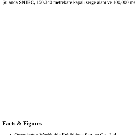
Şu anda
SNIEC
, 150,340 metrekare kapalı serge alanı ve 100,000 met
Facts & Figures
Organizator: Worldwide Exhibitions Service Co., Ltd.