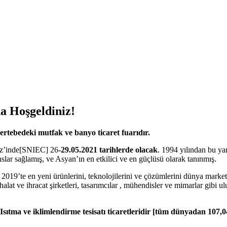
a Hoşgeldiniz!
rtebedeki mutfak ve banyo ticaret fuarıdır.
kez’inde[SNIEC] 26
-29.05.2021 tarihlerde olacak
. 1994 yılından bu ya
lar sağlamış, ve Asyan’ın en etkilici ve en güçlüsü olarak tanınmış.
 2019’te en yeni ürünlerini, teknolojilerini ve çözümlerini dünya marketi
thalat ve ihracat şirketleri, tasarımcılar , mühendisler ve mimarlar gibi 
ıtma ve iklimlendirme tesisatı ticaretleridir [tüm dünyadan 107,04