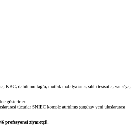
na, KBC, dahili mutfağ’a, mutfak mobilya’sına, sıhhi tesisat’a, vana’ya,
ne gösterirler.
uluslararasi tücarlar SNIEC komple atırtılmış şanghay yeni uluslararası
6 profesyonel ziyaretçi].