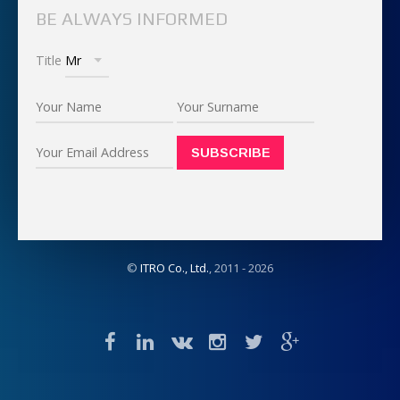
BE ALWAYS INFORMED
Title
©
ITRO Co., Ltd.
, 2011 -
2026