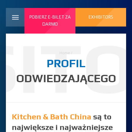
POBIERZ E-BILET ZA
EXHIBITORS
DARMO
SIT
Home
/
PROFIL
ODWIEDZAJĄCEGO
Kitchen & Bath China
są to
największe i najważniejsze