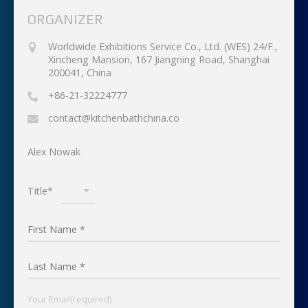
ORGANIZER
Worldwide Exhibitions Service Co., Ltd. (WES) 24/F.,
Xincheng Mansion, 167 Jiangning Road, Shanghai
200041, China
+86-21-32224777
contact@kitchenbathchina.co
Alex Nowak
Title*
Your Email(required)