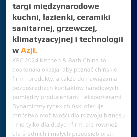
targi międzynarodowe
kuchni, łazienki, ceramiki
sanitarnej, grzewczej,
klimatyzacyjnej i technologii
w
Azji.
KBC 2024 Kitchen & Bath China to
doskonała okazja, aby poznać chińskie
firm i produkty, a także do nawiązania
bezpośrednich kontaktów handlowych
pomiędzy producentami i eksporterami.
Dynamiczny rynek chiński oferuje
mnóstwo możliwości dla rozwoju biznesu
- nie tylko dla dużych firm, ale również
dla średnich i małych przedsiębiorst.