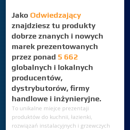
Jako
Odwiedzający
znajdziesz tu produkty
dobrze znanych i nowych
marek prezentowanych
przez ponad
5 662
globalnych i lokalnych
producentów,
dystrybutorów, firmy
handlowe i inżynieryjne.
To unikalne miejce prezentaji
produktów do kuchnii, łazienki,
rozwiązań instalacyjnych i grzewczych