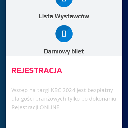
Lista Wystawców
Darmowy bilet
REJESTRACJA
ODWIEDZAJĄCYCH
Wstęp na targi KBC 2024 jest bezpłatny
dla gości branżowych tylko po dokonaniu
Rejestracji ONLINE:
Zwracamy uwagę na to, że jest to zaproszenie
imienne, więc każdy
odwiedzający
musi