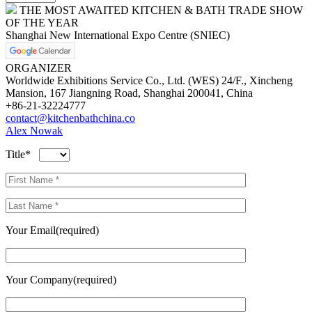
THE MOST AWAITED KITCHEN & BATH TRADE SHOW
OF THE YEAR
Shanghai New International Expo Centre (SNIEC)
ORGANIZER
Worldwide Exhibitions Service Co., Ltd. (WES) 24/F., Xincheng
Mansion, 167 Jiangning Road, Shanghai 200041, China
+86-21-32224777
contact@kitchenbathchina.co
Alex Nowak
Title*
Your Email(required)
Your Company(required)