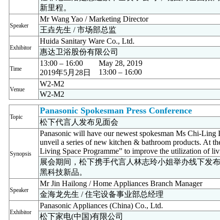
新里程。
Mr Wang Yao / Marketing Director
Speaker
王垚先生 / 市场部总监
Huida Sanitary Ware Co., Ltd.
Exhibitor
惠达卫浴股份有限公司
13:00 – 16:00
May 28, 2019
Time
13:00 – 16:00
2019年5月28日
W2-M2
Venue
W2-M2
Panasonic Spokesman Press Conference
Topic
松下代言人发布见面会
Panasonic will have our newest spokesman Ms Chi-Ling L
unveil a series of new kitchen & bathroom products. At t
Living Space Programme” to improve the utilization of liv
Synopsis
展会期间，松下携手代言人林志玲小姐举办线下发
黑科技新品。
Mr Jin Hailong / Home Appliances Branch Manager
Speaker
金海龙先生 / 住宅设备事业部总经理
Panasonic Appliances (China) Co., Ltd.
Exhibitor
松下家电(中国)有限公司