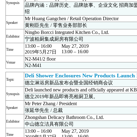
Synopsis
品牌内涵：品牌历史、品牌故事、企业文化 招商加
绍
Mr Huang Gangchen / Retail Operation Director
Speaker
黄刚臣先生 / 零售业务部部长
Ningbo Borcci Integrated Kitchen Co., Ltd.
Exhibitor
宁波柏厨集成厨房有限公司
13:00 – 16:00
May 27, 2019
Time
13:00 – 16:00
2019年5月27日
N2-M41/2 floor
Venue
N2-M41
Deli Shower Enclosures New Products Launch E
Topic
德立淋浴房新品发布会暨全国经销商会议
Deli launched new products and officially appeared at 
Synopsis
德立2019年新品即将亮相厨卫展。
Mr Peter Zhang / President
Speaker
张延华先生 / 总裁
Zhongshan Delicacy Bathroom Co., Ltd.
Exhibitor
中山德立洁具有限公司
13:00 – 16:00
May 27, 2019
Time
13:00 – 16:00
2019年5月27日