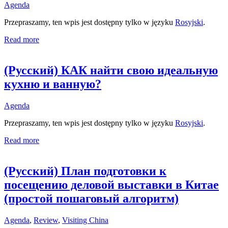
Agenda
Przepraszamy, ten wpis jest dostępny tylko w języku
Rosyjski
.
Read more
(Русский) КАК найти свою идеальную
кухню и ванную?
Agenda
Przepraszamy, ten wpis jest dostępny tylko w języku
Rosyjski
.
Read more
(Русский) План подготовки к
посещению деловой выставки в Китае
(простой пошаговый алгоритм)
Agenda
,
Review
,
Visiting China