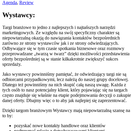
Agenda
,
Review
Wystawcy:
Targi branżowe to jedno z najlepszych i najtańszych narzędzi
marketingowych. Ze względu na swój specyficzny charakter są
niepowtarzalną okazją do nawiązania kontaktów bezpośrednich
zarówno ze strony wystawców jak i ze strony odwiedzających.
Odbywające się w tym czasie spotkania biznesowe oraz rozmowy
przeprowadzane „twarzą w twarz” dzięki możliwości przedstawienia
oferty bezpośredniej są w stanie kilkakrotnie zwiększyć sukces
sprzedaży.
Jako wystawcy powinniśmy pamiętać, że odwiedzający targi nie są
odbiorcami przypadkowymi, lecz należą do naszej grupy docelowej.
Dlatego też powinniśmy na nich skupić całą naszą uwagę. Każda z
tych osób to nasz potencjalny klient, który pojawiając się na targach
często znajduje się właśnie na etapie podejmowania decyzji o zakupie
danej oferty. Dbajmy więc o to aby jak najlepiej się zaprezentować.
Dzięki targom branżowym Wystawcy mają niepowtarzalną szansę na
to by:
pozyskać nowe kontakty handlowe oraz klientów
podtrzymać relację z dotychczasowymi klientami