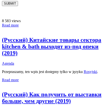
8 583 views
Read more
(Русский) Китайские товары сектора
kitchen & bath выходят из-под опеки
(2019)
Agenda
Przepraszamy, ten wpis jest dostępny tylko w języku
Rosyjski
.
Read more
(Русский) Как получить от выставки
больше, чем другие (2019)