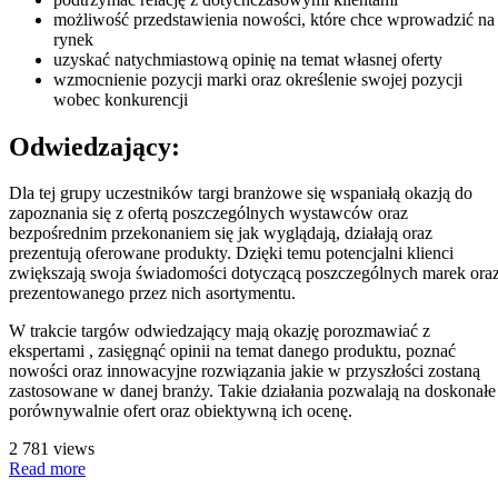
możliwość przedstawienia nowości, które chce wprowadzić na
rynek
uzyskać natychmiastową opinię na temat własnej oferty
wzmocnienie pozycji marki oraz określenie swojej pozycji
wobec konkurencji
Odwiedzający:
Dla tej grupy uczestników targi branżowe się wspaniałą okazją do
zapoznania się z ofertą poszczególnych wystawców oraz
bezpośrednim przekonaniem się jak wyglądają, działają oraz
prezentują oferowane produkty. Dzięki temu potencjalni klienci
zwiększają swoja świadomości dotyczącą poszczególnych marek ora
prezentowanego przez nich asortymentu.
W trakcie targów odwiedzający mają okazję porozmawiać z
ekspertami , zasięgnąć opinii na temat danego produktu, poznać
nowości oraz innowacyjne rozwiązania jakie w przyszłości zostaną
zastosowane w danej branży. Takie działania pozwalają na doskonałe
porównywalnie ofert oraz obiektywną ich ocenę.
2 781 views
Read more