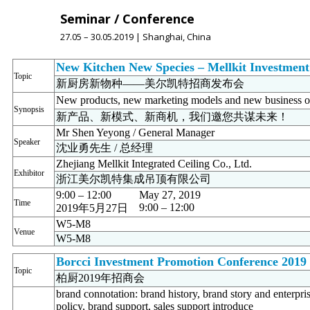
Seminar / Conference
27.05 – 30.05.2019 | Shanghai, China
New Kitchen New Species – Mellkit Investmen
Topic
新厨房新物种——美尔凯特招商发布会
New products, new marketing models and new business op
Synopsis
新产品、新模式、新商机，我们邀您共谋未来！
Mr Shen Yeyong / General Manager
Speaker
沈业勇先生 / 总经理
Zhejiang Mellkit Integrated Ceiling Co., Ltd.
Exhibitor
浙江美尔凯特集成吊顶有限公司
9:00 – 12:00
May 27, 2019
Time
9:00 – 12:00
2019年5月27日
W5-M8
Venue
W5-M8
Borcci Investment Promotion Conference 2019
Topic
柏厨2019年招商会
brand connotation: brand history, brand story and enterpri
policy, brand support, sales support introduce