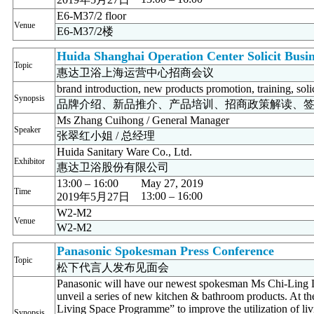
E6-M37/2 floor
Venue
E6-M37/2楼
Huida Shanghai Operation Center Solicit Busi
Topic
惠达卫浴上海运营中心招商会议
brand introduction, new products promotion, training, soli
Synopsis
品牌介绍、新品推介、产品培训、招商政策解读、
Ms Zhang Cuihong / General Manager
Speaker
张翠红小姐 / 总经理
Huida Sanitary Ware Co., Ltd.
Exhibitor
惠达卫浴股份有限公司
13:00 – 16:00
May 27, 2019
Time
13:00 – 16:00
2019年5月27日
W2-M2
Venue
W2-M2
Panasonic Spokesman Press Conference
Topic
松下代言人发布见面会
Panasonic will have our newest spokesman Ms Chi-Ling L
unveil a series of new kitchen & bathroom products. At t
Living Space Programme” to improve the utilization of liv
Synopsis