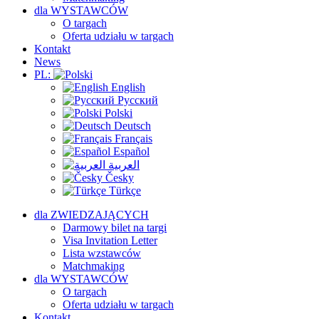
dla WYSTAWCÓW
O targach
Oferta udziału w targach
Kontakt
News
PL:
English
Русский
Polski
Deutsch
Français
Español
العربية
Česky
Türkçe
dla ZWIEDZAJĄCYCH
Darmowy bilet na targi
Visa Invitation Letter
Lista wzstawców
Matchmaking
dla WYSTAWCÓW
O targach
Oferta udziału w targach
Kontakt