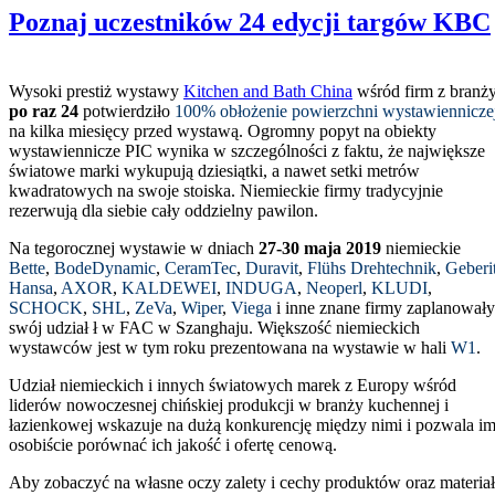
Poznaj uczestników 24 edycji targów KBC
Wysoki prestiż wystawy
Kitchen and Bath China
wśród firm z branż
po raz 24
potwierdziło
100% obłożenie powierzchni wystawiennicze
na kilka miesięcy przed wystawą. Ogromny popyt na obiekty
wystawiennicze PIC wynika w szczególności z faktu, że największe
światowe marki wykupują dziesiątki, a nawet setki metrów
kwadratowych na swoje stoiska. Niemieckie firmy tradycyjnie
rezerwują dla siebie cały oddzielny pawilon.
Na tegorocznej wystawie w dniach
27-30 maja 2019
niemieckie
Bette
,
BodeDynamic
,
CeramTec
,
Duravit
,
Flühs Drehtechnik
,
Geberi
Hansa
,
AXOR
,
KALDEWEI
,
INDUGA
,
Neoperl
,
KLUDI
,
SCHOCK
,
SHL
,
ZeVa
,
Wiper
,
Viega
i inne znane firmy zaplanowały
swój udział ł w FAC w Szanghaju. Większość niemieckich
wystawców jest w tym roku prezentowana na wystawie w hali
W1
.
Udział niemieckich i innych światowych marek z Europy wśród
liderów nowoczesnej chińskiej produkcji w branży kuchennej i
łazienkowej wskazuje na dużą konkurencję między nimi i pozwala i
osobiście porównać ich jakość i ofertę cenową.
Aby zobaczyć na własne oczy zalety i cechy produktów oraz materia