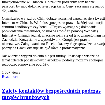
funkcjonowanie w Chinach. Do zakupu potrzebny nam będzie
paszport, by móc dokonać rejestracji karty. Ceny zaczynają się już od
40 juanów.
Organizując wyjazd do Chin, dobrze wcześniej zapoznać się z kwesti
Internetu w Chinach. Wi-fi dostępne jest w prawie każdej restauracji,
centrum handlowym czy hotelu. (Często wymaga się dokonania
potwierdzenia tożsamości, co można zrobić za pomocą Wechata).
Internet w Chinach jednak znacznie rożni się od tego znanego nam n
Zachodzie. Korzystanie z wyszukiwarki Google jest prawie
niemożliwe. Zalogowanie na Facebooka, czy chęć sprawdzenia swoj
poczty na Gmail okazuje się być równie problematyczne.
Jak widzicie wyjazd do chin nie jest trudny .Posiadając wiedze na
temat czterech podstawowych aspektów podróży możemy spokojnie
rozpocząć planowanie podróży.
1 507 views
Read more
Zalety kontaktów bezpośrednich podczas
targów branżowych