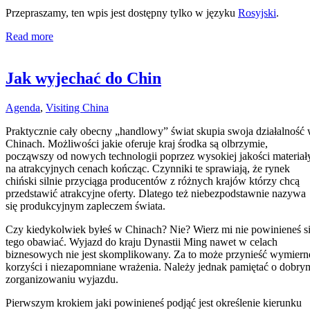
Przepraszamy, ten wpis jest dostępny tylko w języku
Rosyjski
.
Read more
Jak wyjechać do Chin
Agenda
,
Visiting China
Praktycznie cały obecny „handlowy” świat skupia swoja działalność
Chinach. Możliwości jakie oferuje kraj środka są olbrzymie,
począwszy od nowych technologii poprzez wysokiej jakości materiał
na atrakcyjnych cenach kończąc. Czynniki te sprawiają, że rynek
chiński silnie przyciąga producentów z różnych krajów którzy chcą
przedstawić atrakcyjne oferty. Dlatego też niebezpodstawnie nazywa
się produkcyjnym zapleczem świata.
Czy kiedykolwiek byłeś w Chinach? Nie? Wierz mi nie powinieneś s
tego obawiać. Wyjazd do kraju Dynastii Ming nawet w celach
biznesowych nie jest skomplikowany. Za to może przynieść wymiern
korzyści i niezapomniane wrażenia. Należy jednak pamiętać o dobry
zorganizowaniu wyjazdu.
Pierwszym krokiem jaki powinieneś podjąć jest określenie kierunku