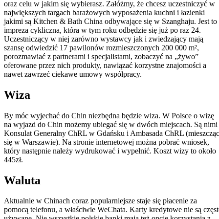
oraz celu w jakim się wybierasz. Załóżmy, że chcesz uczestniczyć w
największych targach barażowych wyposażenia kuchni i łazienki
jakimi są Kitchen & Bath China odbywające się w Szanghaju. Jest to
impreza cykliczna, która w tym roku odbędzie się już po raz 24.
Uczestniczący w niej zarówno wystawcy jak i zwiedzający mają
szansę odwiedzić 17 pawilonów rozmieszczonych 200 000 m
²
,
porozmawiać z partnerami i specjalistami, zobaczyć na „żywo”
oferowane przez nich produkty, nawiązać korzystne znajomości a
nawet zawrzeć ciekawe umowy współpracy.
Wiza
By móc wyjechać do Chin niezbędna będzie wiza. W Polsce o wizę
na wyjazd do Chin możemy ubiegać się w dwóch miejscach. Są nimi
Konsulat Generalny ChRL w Gdańsku i Ambasada ChRL (mieszczą
się w Warszawie). Na stronie internetowej można pobrać wniosek,
który następnie należy wydrukować i wypełnić. Koszt wizy to około
445zł.
Waluta
Aktualnie w Chinach coraz popularniejsze staje się płacenie za
pomocą telefonu, a właściwie WeChata. Karty kredytowe nie są częs
używane. Nie wszystkie polskie banki mają też opcję korzystania z