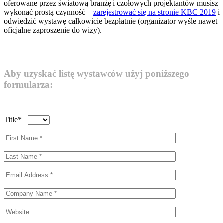
oferowane przez światową branżę i czołowych projektantów musisz
wykonać prostą czynność –
zarejestrować się na stronie KBC 2019
i
odwiedzić wystawę całkowicie bezpłatnie (organizator wyśle nawet
oficjalne zaproszenie do wizy).
Aby uzyskać listę wystawców użyj poniższego
formularza:
Title*