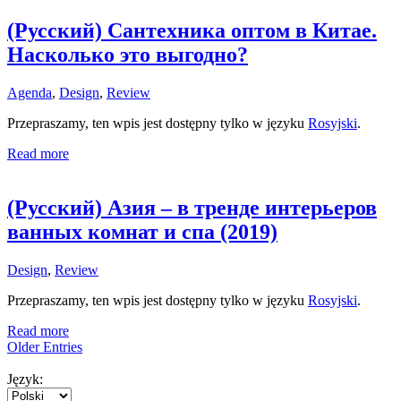
(Русский) Сантехника оптом в Китае.
Насколько это выгодно?
Agenda
,
Design
,
Review
Przepraszamy, ten wpis jest dostępny tylko w języku
Rosyjski
.
Read more
(Русский) Азия – в тренде интерьеров
ванных комнат и спа (2019)
Design
,
Review
Przepraszamy, ten wpis jest dostępny tylko w języku
Rosyjski
.
Read more
Older Entries
Język: