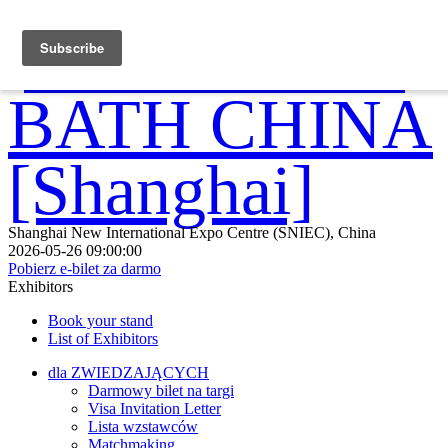
Shanghai New International Expo Centre (SNIEC), China
2026-05-26 09:00:00
Pobierz e-bilet za darmo
Exhibitors
Book your stand
List of Exhibitors
dla ZWIEDZAJĄCYCH
Darmowy bilet na targi
Visa Invitation Letter
Lista wzstawców
Matchmaking