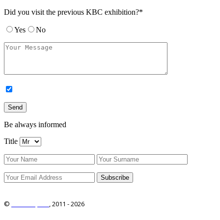
Did you visit the previous KBC exhibition?*
Yes
No
Be always informed
Title
©
ITRO Co., Ltd.
, 2011 -
2026