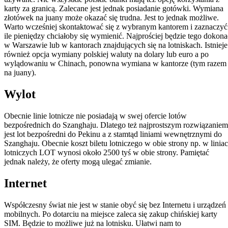
karty za granicą. Zalecane jest jednak posiadanie gotówki. Wymiana
złotówek na juany może okazać się trudna. Jest to jednak możliwe.
Warto wcześniej skontaktować się z wybranym kantorem i zaznaczyć
ile pieniędzy chciałoby się wymienić. Najprościej będzie tego dokona
w Warszawie lub w kantorach znajdujących się na lotniskach. Istnieje
również opcja wymiany polskiej waluty na dolary lub euro a po
wylądowaniu w Chinach, ponowna wymiana w kantorze (tym razem
na juany).
Wylot
Obecnie linie lotnicze nie posiadają w swej ofercie lotów
bezpośrednich do Szanghaju. Dlatego też najprostszym rozwiązaniem
jest lot bezpośredni do Pekinu a z stamtąd liniami wewnętrznymi do
Szanghaju. Obecnie koszt biletu lotniczego w obie strony np. w linia
lotniczych LOT wynosi około 2500 tyś w obie strony. Pamiętać
jednak należy, że oferty mogą ulegać zmianie.
Internet
Współczesny świat nie jest w stanie obyć się bez Internetu i urządzeń
mobilnych. Po dotarciu na miejsce zaleca się zakup chińskiej karty
SIM. Będzie to możliwe już na lotnisku. Ułatwi nam to