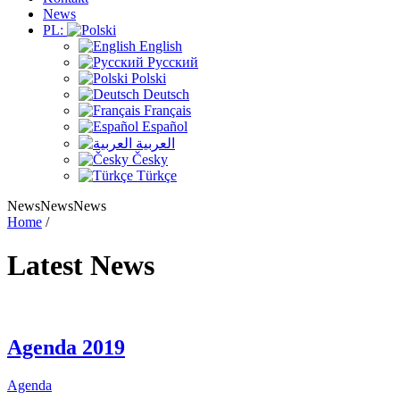
News
PL:
English
Русский
Polski
Deutsch
Français
Español
العربية
Česky
Türkçe
NewsNewsNews
Home
/
Latest
News
Agenda 2019
Agenda