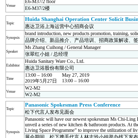
E6-M37/2 floor
Venue
E6-M37/2楼
Huida Shanghai Operation Center Solicit Busi
Topic
惠达卫浴上海运营中心招商会议
brand introduction, new products promotion, training, soli
Synopsis
品牌介绍、新品推介、产品培训、招商政策解读、
Ms Zhang Cuihong / General Manager
Speaker
张翠红小姐 / 总经理
Huida Sanitary Ware Co., Ltd.
Exhibitor
惠达卫浴股份有限公司
13:00 – 16:00
May 27, 2019
Time
13:00 – 16:00
2019年5月27日
W2-M2
Venue
W2-M2
Panasonic Spokesman Press Conference
Topic
松下代言人发布见面会
Panasonic will have our newest spokesman Ms Chi-Ling L
unveil a series of new kitchen & bathroom products. At t
Living Space Programme” to improve the utilization of liv
Synopsis
展会期间，松下携手代言人林志玲小姐举办线下发