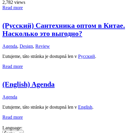
2,782 views
Read more
(Русский) Сантехника оптом в Китае.
Насколько это выгодно?
Agenda
,
Design
,
Review
Ľutujeme, táto stránka je dostupná len v
Русский
.
Read more
(English) Agenda
Agenda
Ľutujeme, táto stránka je dostupná len v
English
.
Read more
Language: