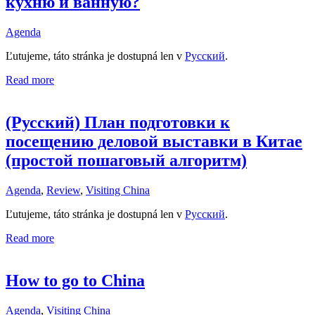
кухню и ванную?
Agenda
Ľutujeme, táto stránka je dostupná len v
Русский
.
Read more
(Русский) План подготовки к
посещению деловой выставки в Китае
(простой пошаговый алгоритм)
Agenda
,
Review
,
Visiting China
Ľutujeme, táto stránka je dostupná len v
Русский
.
Read more
How to go to China
Agenda
,
Visiting China