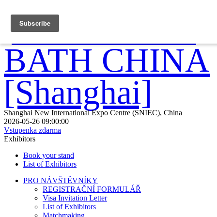
Shanghai New International Expo Centre (SNIEC), China
2026-05-26 09:00:00
Vstupenka zdarma
Exhibitors
Book your stand
List of Exhibitors
PRO NÁVŠTĚVNÍKY
REGISTRAČNÍ FORMULÁŘ
Visa Invitation Letter
List of Exhibitors
Matchmaking