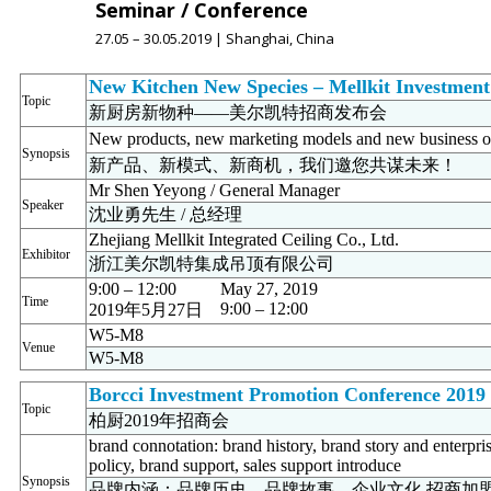
Seminar / Conference
27.05 – 30.05.2019 | Shanghai, China
New Kitchen New Species – Mellkit Investmen
Topic
新厨房新物种——美尔凯特招商发布会
New products, new marketing models and new business op
Synopsis
新产品、新模式、新商机，我们邀您共谋未来！
Mr Shen Yeyong / General Manager
Speaker
沈业勇先生 / 总经理
Zhejiang Mellkit Integrated Ceiling Co., Ltd.
Exhibitor
浙江美尔凯特集成吊顶有限公司
9:00 – 12:00
May 27, 2019
Time
9:00 – 12:00
2019年5月27日
W5-M8
Venue
W5-M8
Borcci Investment Promotion Conference 2019
Topic
柏厨2019年招商会
brand connotation: brand history, brand story and enterpri
policy, brand support, sales support introduce
Synopsis
品牌内涵：品牌历史、品牌故事、企业文化 招商加