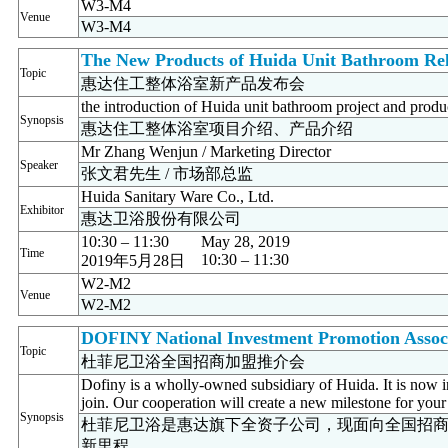
W3-M4
Venue
W3-M4
The New Products of Huida Unit Bathroom Rel
Topic
惠达住工整体浴室新产品发布会
the introduction of Huida unit bathroom project and produ
Synopsis
惠达住工整体浴室项目介绍、产品介绍
Mr Zhang Wenjun / Marketing Director
Speaker
张文君先生 / 市场部总监
Huida Sanitary Ware Co., Ltd.
Exhibitor
惠达卫浴股份有限公司
10:30 – 11:30
May 28, 2019
Time
10:30 – 11:30
2019年5月28日
W2-M2
Venue
W2-M2
DOFINY National Investment Promotion Assoc
Topic
杜菲尼卫浴全国招商加盟推介会
Dofiny is a wholly-owned subsidiary of Huida. It is now 
join. Our cooperation will create a new milestone for your
Synopsis
杜菲尼卫浴是惠达旗下全资子公司，现面向全国招
新里程。