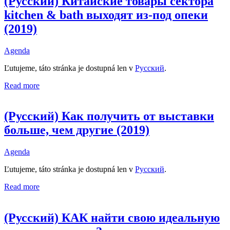
(Русский) Китайские товары сектора
kitchen & bath выходят из-под опеки
(2019)
Agenda
Ľutujeme, táto stránka je dostupná len v
Русский
.
Read more
(Русский) Как получить от выставки
больше, чем другие (2019)
Agenda
Ľutujeme, táto stránka je dostupná len v
Русский
.
Read more
(Русский) КАК найти свою идеальную