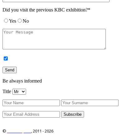
Did you visit the previous KBC exhibition?*
Yes
No
Be always informed
Title
©
ITRO Co., Ltd.
, 2011 -
2026