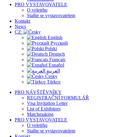
PRO VYSTAVOVATELE
O veletrhu
Staňte se vystavovatelem
Kontakt
News
CZ:
English
Русский
Polski
Deutsch
Français
Español
العربية
Česky
Türkçe
PRO NÁVŠTĚVNÍKY
REGISTRAČNÍ FORMULÁŘ
Visa Invitation Letter
List of Exhibitors
Matchmaking
PRO VYSTAVOVATELE
O veletrhu
Staňte se vystavovatelem
Kontakt