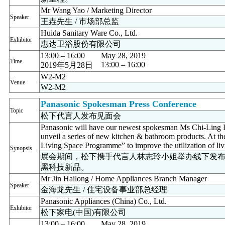
Mr Wang Yao / Marketing Director
Speaker
王垚先生 / 市场部总监
Huida Sanitary Ware Co., Ltd.
Exhibitor
惠达卫浴股份有限公司
13:00 – 16:00
May 28, 2019
Time
13:00 – 16:00
2019年5月28日
W2-M2
Venue
W2-M2
Panasonic Spokesman Press Conference
Topic
松下代言人发布见面会
Panasonic will have our newest spokesman Ms Chi-Ling L
unveil a series of new kitchen & bathroom products. At t
Living Space Programme” to improve the utilization of liv
Synopsis
展会期间，松下携手代言人林志玲小姐举办线下发
黑科技新品。
Mr Jin Hailong / Home Appliances Branch Manager
Speaker
金海龙先生 / 住宅设备事业部总经理
Panasonic Appliances (China) Co., Ltd.
Exhibitor
松下家电(中国)有限公司
13:00 – 16:00
May 28, 2019