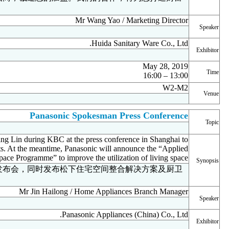
新里程。
王垚先生 / 市场部总监
惠达卫浴股份有限公司
13:00 – 16:00
2019年5月28日
W2-M2
Pana
松下代言人发布见面会
Panasonic will have our newest spokesman Ms Chi-Ling Lin during K
unveil a series of new kitchen & bathroom products. At the mean
Living Space Programme” 
展会期间，松下携手代言人林志玲小姐举办线下发布会，同时
黑科技新品。
Mr Jin H
金海龙先生 / 住宅设备事业部总经理
松下家电(中国)有限公司