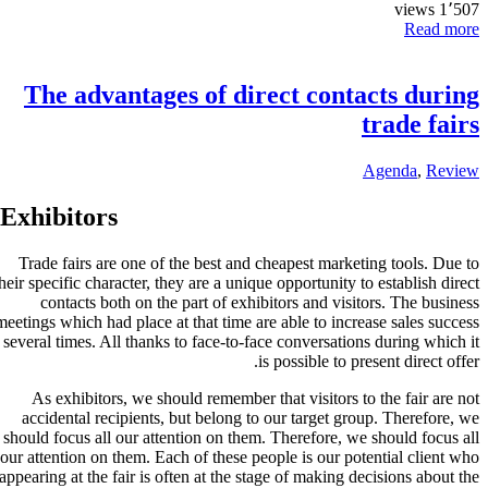
The adv
Exhibitor
Trade fairs a
their specific ch
contacts 
meetings which h
several times. 
As exhibito
accidental r
should focus al
our attention o
appearing at the