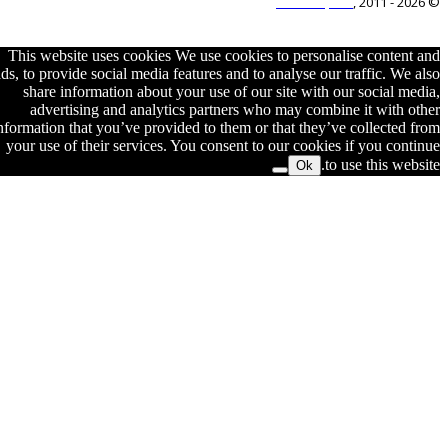
This website 
ads, to provide s
share inform
advertisin
information that
your use of th