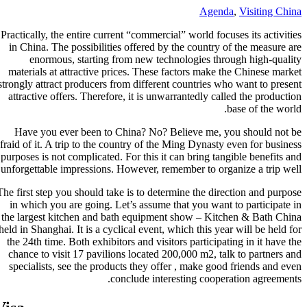
Practically, the
in China. The
enormous
materials at 
strongly attract
attractive off
Have you ev
afraid of it. A t
purposes is not
unforgettable i
The first step y
in which you 
the largest ki
held in Shanghai
the 24th time.
chance to vis
specialists, 