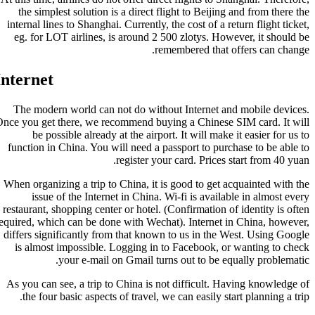
the simplest
internal lines 
eg. for LOT 
Internet
The modern w
Once you get th
be possi
function in C
When organizin
issue of
restaurant, sho
required, which 
differs signif
is almost i
yo
As you can see
the four ba