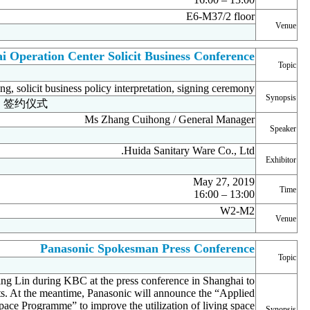
2019年5月27日
E6-M37/2楼
Huida Shanghai Operation C
惠达卫浴上海运营中心招商会议
brand introduction, new products promotion, training, solicit busi
品牌介绍、新品推介、产品培训、招商政策解读、签约仪式
张翠红小姐 / 总经理
惠达卫浴股份有限公司
13:00 – 16:00
2019年5月27日
W2-M2
Pana
松下代言人发布见面会
Panasonic will have our newest spokesman Ms Chi-Ling Lin during K
unveil a series of new kitchen & bathroom products. At the mean
Living Space Programme” 