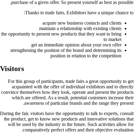
purchase o
Th
the opportunit
strengthen
Visitors:
For this gro
acquainte
convince thems
which are
aw
During the fair,
the product, 
will be used
com