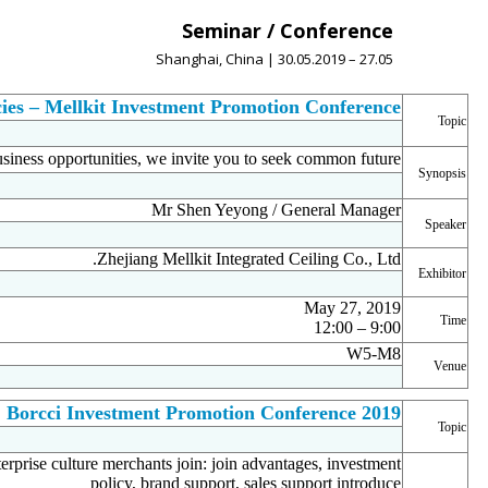
New Kitchen New Species – Mellki
新厨房新物种——美尔凯特招商发布会
New products, new marketing models and new business opportunit
新产品、新模式、新商机，我们邀您共谋未来！
沈业勇先生 / 总经理
Z
浙江美尔凯特集成吊顶有限公司
9:00 – 12:00
2019年5月27日
W5-M8
Borcci Inv
柏厨2019年招商会
brand connotation: brand history, brand story and enterprise culture
po