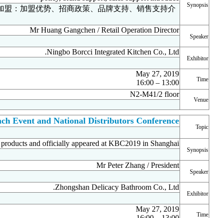
品牌内涵：品牌历史、品牌故事、企业文化 招商加盟：加盟优
绍
Mr Hu
黄刚臣先生 / 零售业务部部长
宁波柏厨集成厨房有限公司
13:00 – 16:00
2019年5月27日
N2-M41
Deli Shower Enclosures New Products Launch Event and
德立淋浴房新品发布会暨全国经销商会议
Deli launched new products and o
德立2019年新品即将亮相厨卫展。
张延华先生 / 总裁
中山德立洁具有限公司
13:00 – 16:00