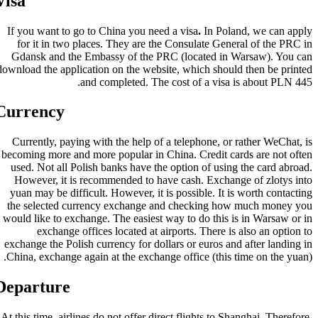
Visa
If you want t
for it in t
Gdansk and 
download the ap
Currency
Currently, pa
becoming more 
used. Not all
However, it
yuan may be d
the selected
would like to 
exchang
exchange the P
China, exchang
Departur
At this time, ai