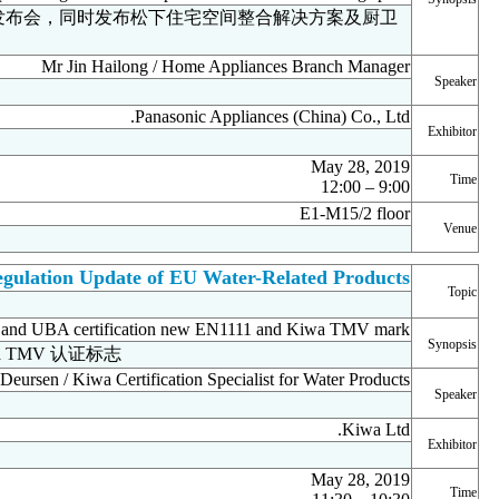
展会期间，松下携手代言人林志玲小姐举办线下发布会，同时
黑科技新品。
Mr Jin H
金海龙先生 / 住宅设备事业部总经理
松下家电(中国)有限公司
9:00 – 12:00
2019年5月28日
E1-M15/2楼
Standard & Regulation Upd
最新欧洲水务测试认证要求解读
ATA certification for sanitary taps and UBA ce
水龙头产品的ATA和UBA认证 EN1111标准和Kiwa TMV 认证标
Mr Rob Van Deursen / Kiwa C
Mr Rob Van Deursen / Kiwa荷兰总部水务认证专家
英国Kiwa有限公司
10:30 – 11:30