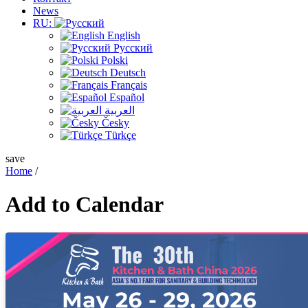
News
RU:
English
Русский
Polski
Deutsch
Français
Español
العربية
Česky
Türkçe
save
Home
/
Add to
Calendar