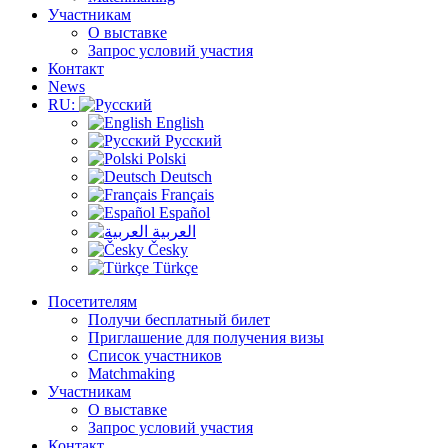
Участникам
О выставке
Запрос условий участия
Контакт
News
RU:
English
Русский
Polski
Deutsch
Français
Español
العربية
Česky
Türkçe
Посетителям
Получи бесплатный билет
Приглашение для получения визы
Список участников
Matchmaking
Участникам
О выставке
Запрос условий участия
Контакт