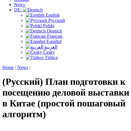
News
DE:
English
Русский
Polski
Deutsch
Français
Español
العربية
Česky
Türkçe
Home
/
News
/
(Русский) План подготовки к
посещению деловой выставки
в Китае (простой пошаговый
алгоритм)