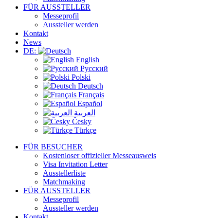
FÜR AUSSTELLER
Messeprofil
Aussteller werden
Kontakt
News
DE:
English
Русский
Polski
Deutsch
Français
Español
العربية
Česky
Türkçe
FÜR BESUCHER
Kostenloser offizieller Messeausweis
Visa Invitation Letter
Ausstellerliste
Matchmaking
FÜR AUSSTELLER
Messeprofil
Aussteller werden
Kontakt