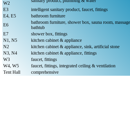
sanitary product, plumbing & water
W2
E3
intelligent sanitary product, faucet, fittings
E4, E5
bathroom furniture
bathroom furniture, shower box, sauna room, massag
E6
bathtub
E7
shower box, fittings
N1, N5
kitchen cabinet & appliance
N2
kitchen cabinet & appliance, sink, artificial stone
N3, N4
kitchen cabinet & appliance, fittings
W3
faucet, fittings
W4, W5
faucet, fittings, integrated ceiling & ventilation
Tent Hall
comprehensive