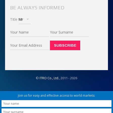
BE ALWAYS INFORMED
Title
©
ITRO Co., Ltd.
, 2011 -
2026
Join us for easy and effective access to world markets: