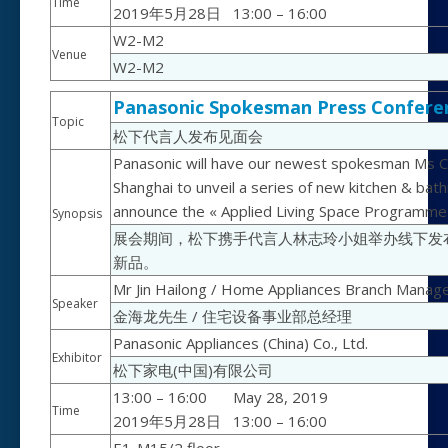
Time
2019年5月28日
13:00 – 16:00
W2-M2
Venue
W2-M2
Panasonic Spokesman Press Confere
Topic
松下代言人发布见面会
Panasonic will have our newest spokesman Ms Chi
Shanghai to unveil a series of new kitchen & bat
announce the « Applied Living Space Programme » 
Synopsis
展会期间，松下携手代言人林志玲小姐举办线下发
新品。
Mr Jin Hailong / Home Appliances Branch Manag
Speaker
金海龙先生 / 住宅设备事业部总经理
Panasonic Appliances (China) Co., Ltd.
Exhibitor
松下家电(中国)有限公司
13:00 – 16:00
May 28, 2019
Time
2019年5月28日
13:00 – 16:00