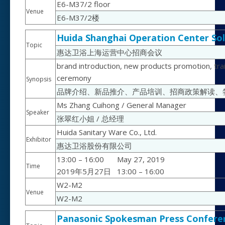
E6-M37/2 floor
Venue
E6-M37/2楼
Huida Shanghai Operation Center Sol
Topic
惠达卫浴上海运营中心招商会议
brand introduction, new products promotion, traini
ceremony
Synopsis
品牌介绍、新品推介、产品培训、招商政策解读、
Ms Zhang Cuihong / General Manager
Speaker
张翠红小姐 / 总经理
Huida Sanitary Ware Co., Ltd.
Exhibitor
惠达卫浴股份有限公司
13:00 – 16:00
May 27, 2019
Time
2019年5月27日
13:00 – 16:00
W2-M2
Venue
W2-M2
Panasonic Spokesman Press Confere