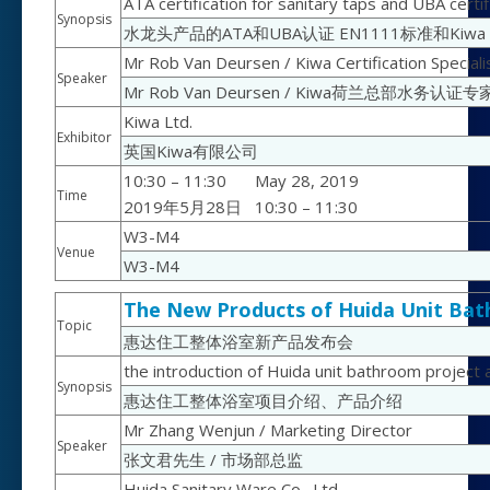
ATA certification for sanitary taps and UBA cer
Synopsis
水龙头产品的ATA和UBA认证 EN1111标准和Kiwa
Mr Rob Van Deursen / Kiwa Certification Special
Speaker
Mr Rob Van Deursen / Kiwa荷兰总部水务认证专
Kiwa Ltd.
Exhibitor
英国Kiwa有限公司
10:30 – 11:30
May 28, 2019
Time
2019年5月28日
10:30 – 11:30
W3-M4
Venue
W3-M4
The New Products of Huida Unit Ba
Topic
惠达住工整体浴室新产品发布会
the introduction of Huida unit bathroom project
Synopsis
惠达住工整体浴室项目介绍、产品介绍
Mr Zhang Wenjun / Marketing Director
Speaker
张文君先生 / 市场部总监
Huida Sanitary Ware Co., Ltd.