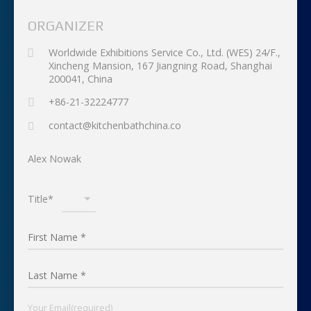
ORGANIZER
Worldwide Exhibitions Service Co., Ltd. (WES) 24/F.,
Xincheng Mansion, 167 Jiangning Road, Shanghai
200041, China
+86-21-32224777
contact@kitchenbathchina.co
Alex Nowak
Title*
Your Email(required)