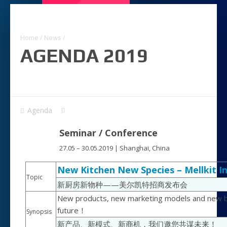
Home
/
News
/
AGENDA 2019
Agenda
Seminar / Conference
27.05 – 30.05.2019 | Shanghai, China
New Kitchen New Species – Mellkit 
Topic
新厨房新物种——美尔凯特招商发布会
New products, new marketing models and new bu
future！
Synopsis
新产品、新模式、新商机，我们邀您共谋未来！