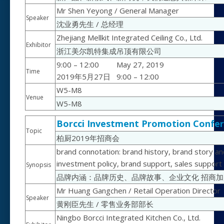
Mr Shen Yeyong / General Manager
Speaker
沈业勇先生 / 总经理
Zhejiang Mellkit Integrated Ceiling Co., Ltd.
Exhibitor
浙江美尔凯特集成吊顶有限公司
9:00 – 12:00
May 27, 2019
Time
2019年5月27日
9:00 – 12:00
W5-M8
Venue
W5-M8
Borcci Investment Promotion Confer
Topic
柏厨2019年招商会
brand connotation: brand history, brand story an
investment policy, brand support, sales support
Synopsis
品牌内涵：品牌历史、品牌故事、企业文化 招商
Mr Huang Gangchen / Retail Operation Director
Speaker
黄刚臣先生 / 零售业务部部长
Ningbo Borcci Integrated Kitchen Co., Ltd.